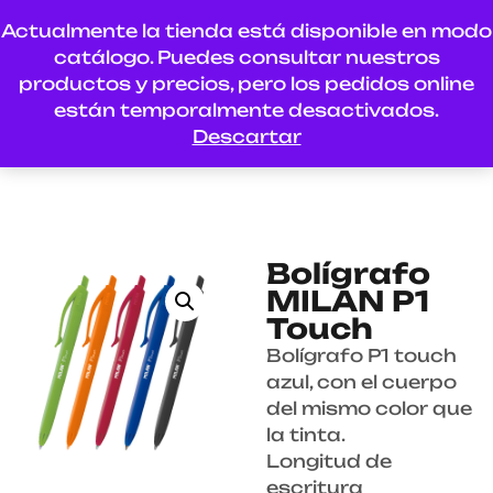
Actualmente la tienda está disponible en modo
catálogo. Puedes consultar nuestros
productos y precios, pero los pedidos online
están temporalmente desactivados.
Descartar
Bolígrafo
MILAN P1
Touch
Bolígrafo P1 touch
azul, con el cuerpo
del mismo color que
la tinta.
Longitud de
escritura