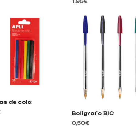
1,95
€
as de cola
€
Bolígrafo BIC
0,50
€