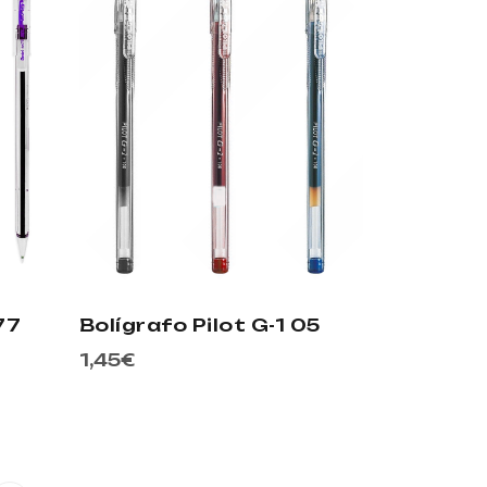
77
Bolígrafo Pilot G-1 05
1,45
€