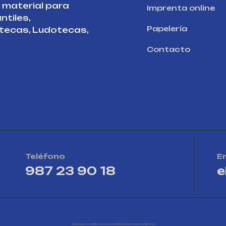
e material para
Imprenta online
ntiles,
Papelería
otecas, Ludotecas,
Contacto
Teléfono
E
987 23 90 18
e