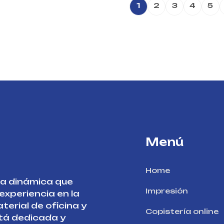
1
2
3
4
5
Menú
Home
sa dinámica que
Impresión
xperiencia en la
terial de oficina y
Copistería online
stá dedicada y