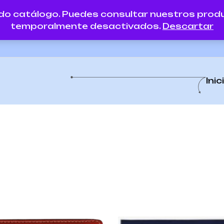
do catálogo. Puedes consultar nuestros produc
temporalmente desactivados.
Descartar
Impresión
Imprimir & Encuadernar
Papelería
Inic