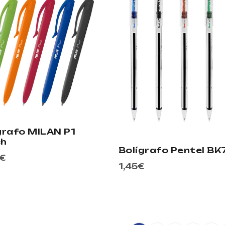
grafo MILAN P1
ch
Bolígrafo Pentel BK
€
1,45
€